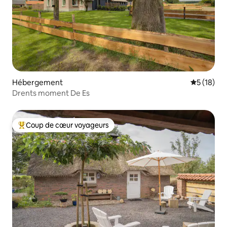
Hébergement
Évaluation
5 (18)
Drents moment De Es
Coup de cœur voyageurs
Coups de cœur voyageurs les plus appréciés