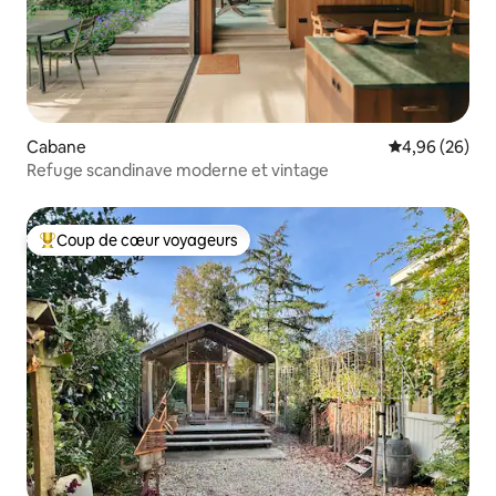
Cabane
Évaluation mo
4,96 (26)
Refuge scandinave moderne et vintage
Coup de cœur voyageurs
Coups de cœur voyageurs les plus appréciés