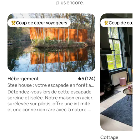
plus encore.
Coup de cœur voyageurs
Coup de cœur 
Coups de cœur voyageurs les plus appréciés
Coups de cœur vo
Hébergement
Évaluation moyenne sur la ba
5 (124)
Steelhouse : votre escapade en forêt au
bord du lac
Détendez-vous lors de cette escapade
sereine et isolée. Notre maison en acier,
surélevée sur pilotis, offre une intimité
et une connexion rare avec la nature.
Détendez-vous dans le sauna pour une
retraite paisible. À son point culminant
au-dessus de l'eau, un coin salon avec un
poêle à bois à 360 ° vous permet de
Cottage
rester confortable. Profitez de soirées