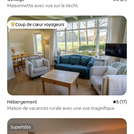
Maisonnette avec vue sur la Vecht
Coup de cœur voyageurs
Coups de cœur voyageurs les plus appréciés
Hébergement
Évaluation
5 (17)
Maison de vacances rurale avec une vue magnifique
Superhôte
Superhôte