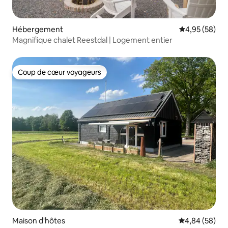
Hébergement
Évaluation mo
4,95 (58)
Magnifique chalet Reestdal | Logement entier
Coup de cœur voyageurs
Coup de cœur voyageurs
Maison d'hôtes
Évaluation mo
4,84 (58)